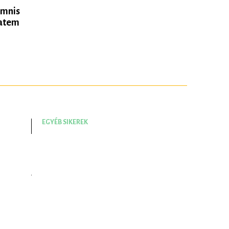
omnis
tatem
EGYÉB SIKEREK