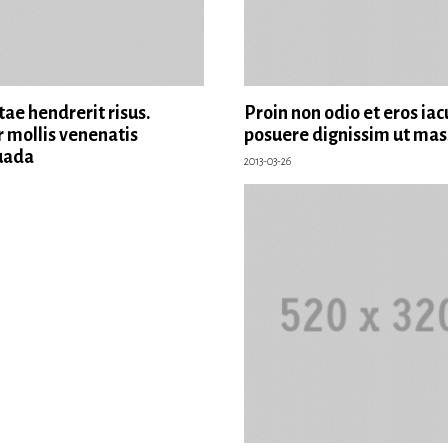
tae hendrerit risus.
Proin non odio et eros iac
r mollis venenatis
posuere dignissim ut mas
uada
2013-03-26