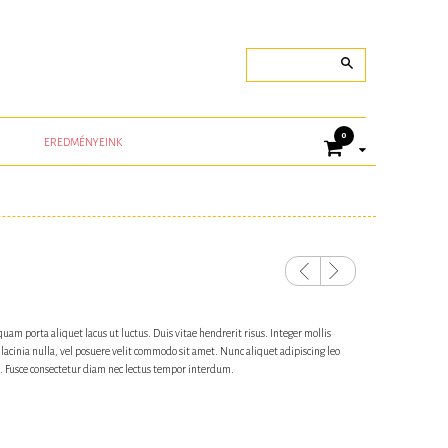
0
EREDMÉNYEINK
Previou
Next
s
am porta aliquet lacus ut luctus. Duis vitae hendrerit risus. Integer mollis
inia nulla, vel posuere velit commodo sit amet. Nunc aliquet adipiscing leo
s. Fusce consectetur diam nec lectus tempor interdum.