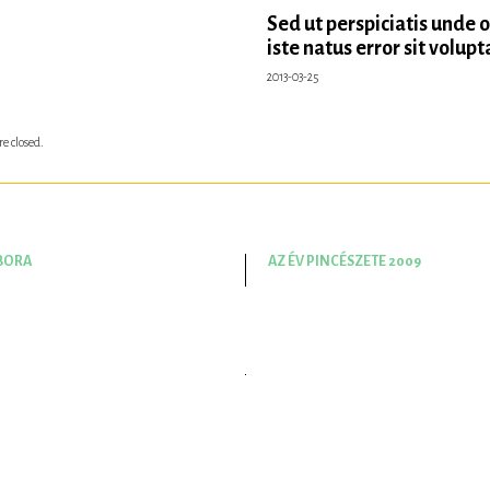
Sed ut perspiciatis unde 
iste natus error sit volup
2013-03-25
e closed.
 BORA
AZ ÉV PINCÉSZETE 2009