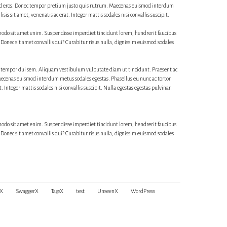
 id eros. Donec tempor pretium justo quis rutrum. Maecenas euismod interdum
isis sit amet; venenatis ac erat. Integer mattis sodales nisi convallis suscipit.
mmodo sit amet enim. Suspendisse imperdiet tincidunt lorem, hendrerit faucibus
 Donec sit amet convallis dui? Curabitur risus nulla, dignissim euismod sodales
am tempor dui sem. Aliquam vestibulum vulputate diam ut tincidunt. Praesent ac
aecenas euismod interdum metus sodales egestas. Phasellus eu nunc ac tortor
t. Integer mattis sodales nisi convallis suscipit. Nulla egestas egestas pulvinar.
mmodo sit amet enim. Suspendisse imperdiet tincidunt lorem, hendrerit faucibus
 Donec sit amet convallis dui? Curabitur risus nulla, dignissim euismod sodales
sX
SwaggerX
TagsX
test
UnseenX
WordPress