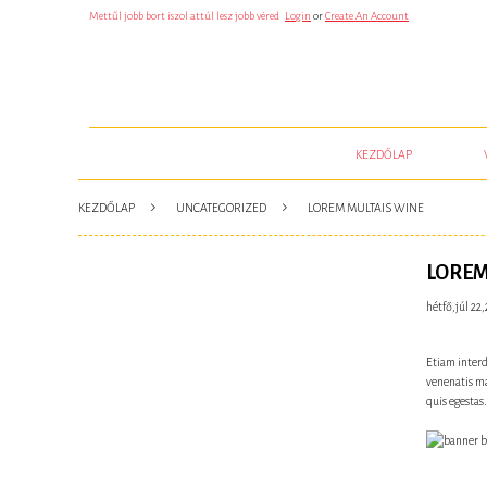
J
Mettűl jobb bort iszol attúl lesz jobb véred
Login
or
Create An Account
Ã
¡
T
Ã
©
K
O
K
B
KEZDŐLAP
Ã
³
N
U
KEZDŐLAP
UNCATEGORIZED
LOREM MULTAIS WINE
S
Z
B
L
LOREM
A
C
hétfő,júl 22,
K
J
A
C
Etiam interd
K
venenatis ma
Ã
quis egestas
©
S
R
U
L
E