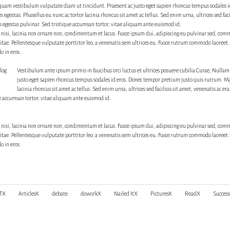
quam vestibulum vulputate diam ut tincidunt. Praesent ac justo eget sapien rhoncus tempus sodales
 egestas. Phasellus eu nunc ac tortor lacinia rhoncus sit amet ac tellus. Sed enim urna, ultrices sed facil
s egestas pulvinar. Sed tristique accumsan tortor, vitae aliquam ante euismod id.
nisi, lacinia non ornare non, condimentum et lacus. Fusce ipsum dui, adipiscing eu pulvinar sed, co
 vitae. Pellentesque vulputate porttitor leo, a venenatis sem ultrices eu. Fusce rutrum commodo laoreet.
 in eros.
Vestibulum ante ipsum primis in faucibus orci luctus et ultrices posuere cubilia Curae; Null
justo eget sapien rhoncus tempus sodales id eros. Donec tempor pretium justo quis rutrum. M
lacinia rhoncus sit amet ac tellus. Sed enim urna, ultrices sed facilisis sit amet; venenatis ac era
e accumsan tortor, vitae aliquam ante euismod id.
nisi, lacinia non ornare non, condimentum et lacus. Fusce ipsum dui, adipiscing eu pulvinar sed, co
 vitae. Pellentesque vulputate porttitor leo, a venenatis sem ultrices eu. Fusce rutrum commodo laoreet.
 in eros.
ITX
ArticlesX
debate
doworkX
Nailed ItX
PicturesX
ReadX
Succes