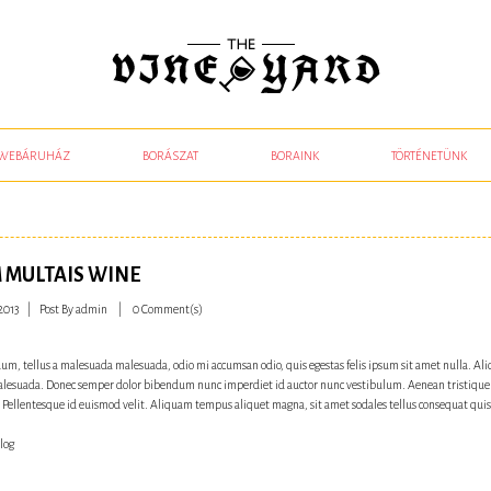
WEBÁRUHÁZ
BORÁSZAT
BORAINK
TÖRTÉNETÜNK
 MULTAIS WINE
2013
Post By
admin
0 Comment(s)
um, tellus a malesuada malesuada, odio mi accumsan odio, quis egestas felis ipsum sit amet nulla. Aliqu
lesuada. Donec semper dolor bibendum nunc imperdiet id auctor nunc vestibulum. Aenean tristique lac
. Pellentesque id euismod velit. Aliquam tempus aliquet magna, sit amet sodales tellus consequat qui