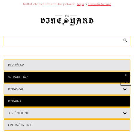
Mettűl jobb bort iszol attúl lesz jobb véred
Login
or
Create An Account
KEZDŐLAP
0
WEBÁRUHÁZ
View
Cart
BORÁSZAT
BORAINK
TÖRTÉNETÜNK
EREDMÉNYEINK