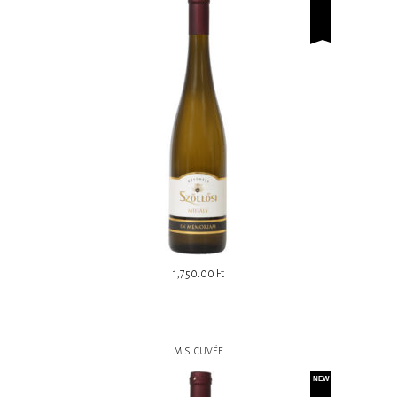
1,750.00
Ft
MISI CUVÉE