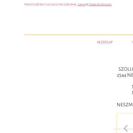
S
Mettűl jobb bort iszol attúl lesz jobb véred
Login
or
Create An Account
Z
E
R
E
N
C
S
E
J
KEZDŐLAP
Ã
¡
T
Ã
©
K
Ã
SZÖLL
©
2544 N
S
K
A
S
Z
I
N
NESZM
Ã
³
N
I
N
C
S