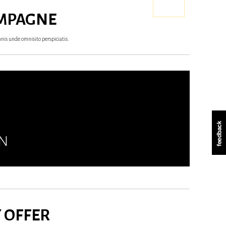
MPAGNE
nis unde omnisito perspiciatis.
EN
 OFFER