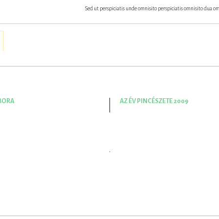
Sed ut perspiciatis unde omnisito perspiciatis omnisito dua om
 BORA
AZ ÉV PINCÉSZETE 2009