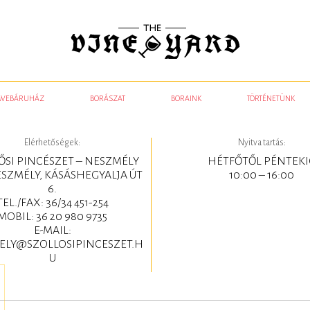
WEBÁRUHÁZ
BORÁSZAT
BORAINK
TÖRTÉNETÜNK
Elérhetőségek:
Nyitva tartás:
ŐSI PINCÉSZET – NESZMÉLY
HÉTFŐTŐL PÉNTEKI
ESZMÉLY, KÁSÁSHEGYALJA ÚT
10:00 – 16:00
6.
TEL./FAX: 36/34 451-254
MOBIL: 36 20 980 9735
E-MAIL:
ELY@SZOLLOSIPINCESZET.H
U