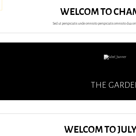
WELCOM TO CHA
Sed ut perspiciatis unde omnisito perspiciatis omnisito dua om
THE GARD
WELCOM TO JULY