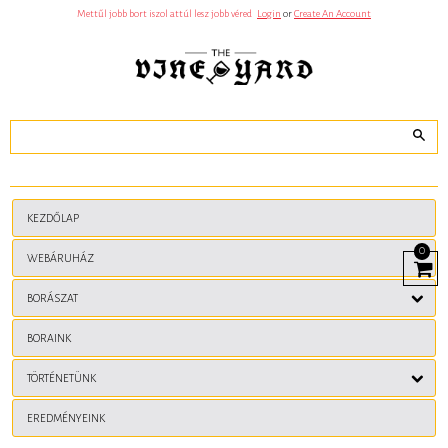
S
Mettűl jobb bort iszol attúl lesz jobb véred
Login
or
Create An Account
Z
E
R
E
N
C
S
E
J
Ã
¡
T
Ã
©
K
KEZDŐLAP
Ã
©
0
S
WEBÁRUHÁZ
View
K
Cart
A
BORÁSZAT
S
Z
I
BORAINK
N
Ã
³
TÖRTÉNETÜNK
N
I
N
EREDMÉNYEINK
C
S