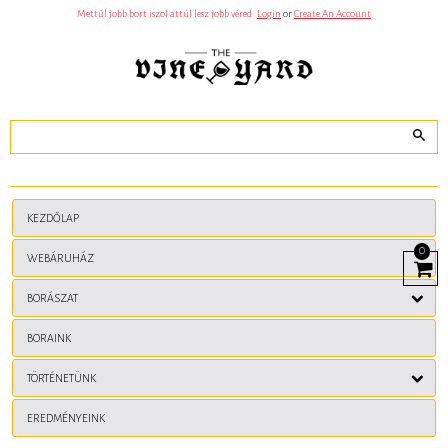
S
Mettűl jobb bort iszol attúl lesz jobb véred
Login
or
Create An Account
Z
E
R
E
N
C
S
E
J
Ã
¡
T
Ã
©
K
KEZDŐLAP
Ã
©
0
S
WEBÁRUHÁZ
View
K
Cart
A
BORÁSZAT
S
Z
I
BORAINK
N
Ã
³
TÖRTÉNETÜNK
N
I
N
EREDMÉNYEINK
C
S