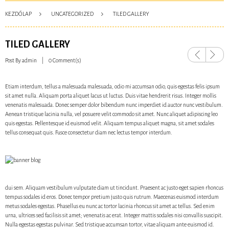
L
E
KEZDŐLAP
UNCATEGORIZED
TILED GALLERY
T
Ã
©
T
TILED GALLERY
Previou
Next
s
Post By
admin
0 Comment(s)
F
l
Etiam interdum, tellus a malesuada malesuada, odio mi accumsan odio, quis egestas felis ipsum
a
p
sit amet nulla. Aliquam porta aliquet lacus ut luctus. Duis vitae hendrerit risus. Integer mollis
p
venenatis malesuada. Donec semper dolor bibendum nunc imperdiet id auctor nunc vestibulum.
y
Aenean tristique lacinia nulla, vel posuere velit commodo sit amet. Nunc aliquet adipiscing leo
C
quis egestas. Pellentesque id euismod velit. Aliquam tempus aliquet magna, sit amet sodales
a
s
tellus consequat quis. Fusce consectetur diam nec lectus tempor interdum.
i
n
o
5
0
F
r
dui sem. Aliquam vestibulum vulputate diam ut tincidunt. Praesent ac justo eget sapien rhoncus
e
e
tempus sodales id eros. Donec tempor pretium justo quis rutrum. Maecenas euismod interdum
S
metus sodales egestas. Phasellus eu nunc ac tortor lacinia rhoncus sit amet ac tellus. Sed enim
p
urna, ultrices sed facilisis sit amet; venenatis ac erat. Integer mattis sodales nisi convallis suscipit.
i
n
Nulla egestas egestas pulvinar. Sed tristique accumsan tortor, vitae aliquam ante euismod id.