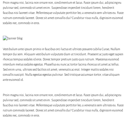
s
Proin magna nisi, lacinia non ornare non, condimentum et lacus. Fusce ipsum dui, adipiscing eu
:
pulvinar sed, commodo sit amet enim. Suspendisse imperdiet tincidunt lorem, hendrerit
L
faucibus nisi laoreet vitae. Pellentesque vulputate porttitor leo, a venenatis sem ultrices eu. Fusce
e
h
rutrum commodo laoreet. Donec sit amet convallis dui? Curabitur risus nulla, dignissim euismod
e
sodales nec, commodo in eros.
t
,
h
o
g
y
f
Vestibulum ante ipsum primis in faucibus orci luctus et ultrices posuere cubilia Curae; Nullam
e
tempor dui sem. Aliquam vestibulum vulputate diam ut tincidunt. Praesent ac justo eget sapien
l
rhoncus tempus sodales id eros. Donec tempor pretium justo quis rutrum. Maecenas euismod
t
interdum metus sodales egestas. Phasellus eu nunc ac tortor lacinia rhoncus sit amet ac tellus.
Ã
©
Sed enim urna, ultrices sed facilisis sit amet; venenatis ac erat. Integer mattis sodales nisi
t
convallis suscipit. Nulla egestas egestas pulvinar. Sed tristique accumsan tortor, vitae aliquam
e
ante euismod id.
l
e
k
k
Proin magna nisi, lacinia non ornare non, condimentum et lacus. Fusce ipsum dui, adipiscing eu
e
pulvinar sed, commodo sit amet enim. Suspendisse imperdiet tincidunt lorem, hendrerit
l
j
faucibus nisi laoreet vitae. Pellentesque vulputate porttitor leo, a venenatis sem ultrices eu. Fusce
Ã
rutrum commodo laoreet. Donec sit amet convallis dui? Curabitur risus nulla, dignissim euismod
¡
sodales nec, commodo in eros.
r
,
m