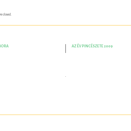
e closed.
 BORA
AZ ÉV PINCÉSZETE 2009