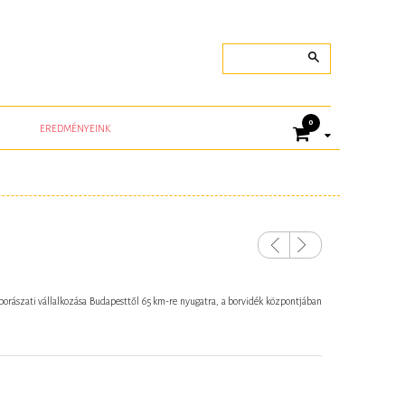
0
EREDMÉNYEINK
Previou
Next
s
-borászati vállalkozása Budapesttől 65 km-re nyugatra, a borvidék központjában
.