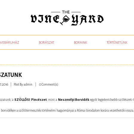
WEBÁRUHÁZ
BORÁSZAT
BORAINK
TÖRTÉNETÜNK
SZATUNK
7,2016
Post By
admin
0 Comment(s)
ászatunk, a
SZÖLLŐSI Pincészet
, mint a
Neszmélyi Borvidék
egyik legjelentősebb szőlészeti
 borvidéken a szőlőtermesztés történelmi hagyományai a Római birodalom korára vezethetők vissza