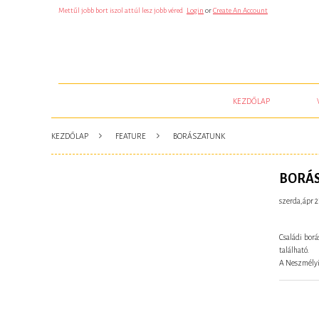
S
Mettűl jobb bort iszol attúl lesz jobb véred
Login
or
Create An Account
Z
E
R
E
N
C
S
E
J
KEZDŐLAP
Ã
¡
T
Ã
KEZDŐLAP
FEATURE
BORÁSZATUNK
©
K
Ã
©
BORÁ
S
K
szerda,ápr 2
A
S
Z
I
Családi bor
N
található.
Ã
A Neszmélyi
³
N
I
N
C
S