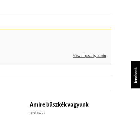
View all posts by admin
Amire büszkék vagyunk
2016-04-27