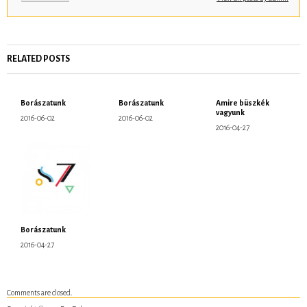
©
g
v
e
t
Ã
RELATED POSTS
©
s
e
,
a
Borászatunk
Borászatunk
Amire büszkék
z
vagyunk
t
2016-06-02
2016-06-02
t
2016-04-27
a
n
Ã
¡
c
s
o
l
o
m
Borászatunk
,
h
2016-04-27
o
g
y
j
Ã
Comments are closed.
¡