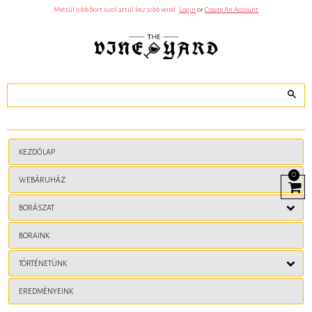
J
Mettűl jobb bort iszol attúl lesz jobb véred
Login
or
Create An Account
Ã
¡
T
Ã
©
K
O
K
B
Ã
³
N
U
S
Z
KEZDŐLAP
B
L
0
A
WEBÁRUHÁZ
View
C
Cart
K
BORÁSZAT
J
A
C
BORAINK
K
Ã
©
TÖRTÉNETÜNK
S
R
U
EREDMÉNYEINK
L
E